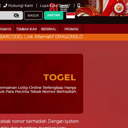
Hubungi Kami
Lupa Kata Sandi?
DAFTAR
ANGKAS
TEMBAK IKAN
REFERRAL
PROMOSI
OT : 🌐 https://dgsaja.com 🌐 https://pintu.cfd/lcdgs
 tebak nomor berhadiah. Dengan system