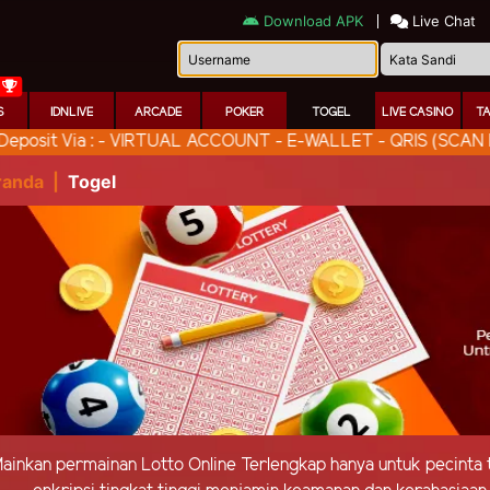
Download APK
Live Chat
O
S
IDNLIVE
ARCADE
POKER
TOGEL
LIVE CASINO
T
 E-WALLET - QRIS (SCAN BARCODE). Link Alternatif DRAGONSL
randa
Togel
ainkan permainan Lotto Online Terlengkap hanya untuk pecinta