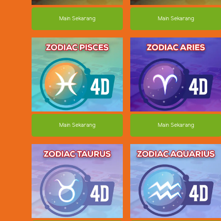
Main Sekarang
Main Sekarang
Main Sekarang
Main Sekarang