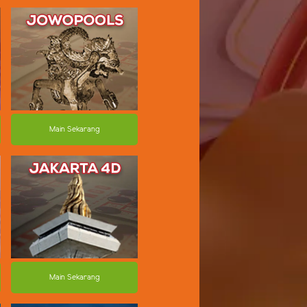
Main Sekarang
Main Sekarang