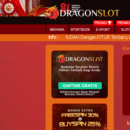
PROMO
PROM
BERANDA
SPORTBOOK
E-SPORT
SLOT
H Dengan FITUR Terbaru, Deposit Via : - VIRTUAL ACCOUNT -
Info :
Be
M