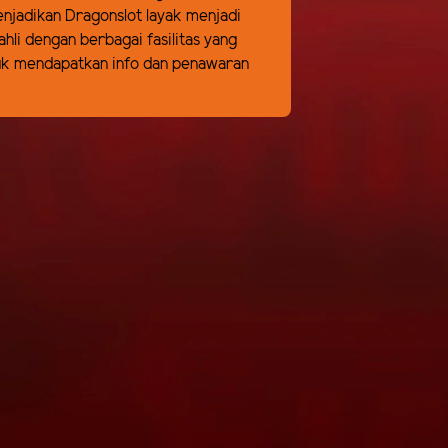
njadikan Dragonslot layak menjadi
ahli dengan berbagai fasilitas yang
tuk mendapatkan info dan penawaran