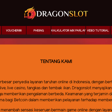
VOUCHER88
PHISING
KALKULATOR MIX PARLAY
VIDEO TUTORIAL
TENTANG KAMI
rbesar penyedia layanan taruhan online di Indonesia, dengan berb
nlive, live casino, tangkas dan tembak ikan. Dragonslot menyaji
gga memberikan pengalaman berbeda. Keamanan yang terjamin 
ama bagi Betcoin dalam memberikan pelayanan terhadap member
uk menambah sensasi keseruan bermain game online dengan layana