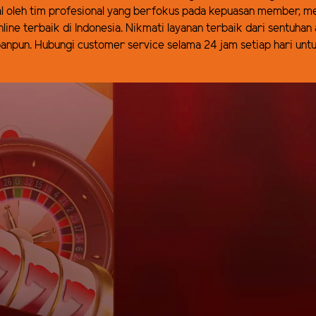
 oleh tim profesional yang berfokus pada kepuasan member, me
line terbaik di Indonesia. Nikmati layanan terbaik dari sentuhan 
anpun. Hubungi customer service selama 24 jam setiap hari un