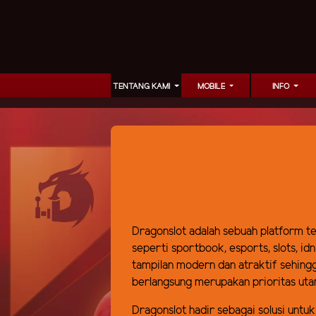
TENTANG KAMI
MOBILE
INFO
Dragonslot adalah sebuah platform te
seperti sportbook, esports, slots, id
tampilan modern dan atraktif sehin
berlangsung merupakan prioritas ut
Dragonslot hadir sebagai solusi unt