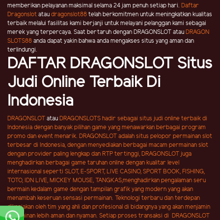
memberikan pelayanan maksimal selama 24 jam penuh setiap hari.
Daftar
Dragonslot
atau
dragonslot88
telah berkomitmen untuk meningkatkan kualitas
terbaik melalui fasilitas kami berjanji untuk melayani pelanggan kami sebagai
merek yang terpercaya. Saat bertaruh dengan DRAGONSLOT atau
DRAGON
SLOTS88
anda dapat yakin bahwa anda mengakses situs yang aman dan
terlindungi.
DAFTAR DRAGONSLOT Situs
Judi Online Terbaik Di
Indonesia
DRAGONSLOT
atau
DRAGONSLOTS
hadir sebagai situs judi online terbaik di
Indonesia dengan banyak pilihan game yang menawarkan berbagai program
promo dan event menarik. DRAGONSLOT adalah situs pelopor permainan slot
terbesar di Indonesia, dengan menyediakan berbagai macam permainan slot
dengan provider paling lengkap dan RTP tertinggi, DRAGONSLOT
juga
menghadirkan berbagai game
taruhan online
dengan kualitar level
internasional seperti SLOT, E-SPORT, LIVE CASINO, SPORT BOOK, FISHING,
TOTO, IDN LIVE, MICKEY MOUSE, TANGKAS,menghadirkan pengalaman seru
bermain kedalam game dengan tampilan grafik yang modern yang akan
menambah keseruan sensasi permainan. Teknologi terbaru dan terdepan
dikerjakan oleh tim yang ahli dan profesional di bidangnya yang akan menjamin
permainan lebih aman dan nyaman. Setiap proses transaksi di DRAGONSLOT