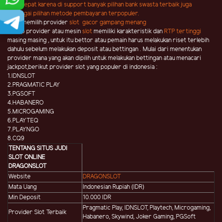
lebih cepat karena di support banyak pilihan bank swasta terbaik juga
berbagai pilihan metode pembayaran terpopuler.
Cara memilih provider
slot gacor gampang menang
Setiap provider atau mesin
slot
memiliki karakteristik dan
RTP tertinggi
masing masing , untuk itu bettor atau pemain harus melakukan riset terlebih
dahulu sebelum melakukan deposit atau bettingan . Mulai dari menentukan
provider mana yang akan dipilih untuk melakukan bettingan atau menacari
jackpot,berikut provider slot yang populer di indonesia :
1.IDNSLOT
2.PRAGMATIC PLAY
3.PGSOFT
4.HABANERO
5.MICROGAMING
6.PLAYTEQ
7.PLAYNGO
8.CQ9
TENTANG SITUS JUDI
SLOT ONLINE
DRAGONSLOT
Website
DRAGONSLOT
Mata Uang
Indonesian Rupiah (IDR)
Min Deposit
10.000 IDR
Pragmatic Play, IDNSLOT, Playtech, Microgaming,
Provider Slot Terbaik
Habanero, Skywind, Joker Gaming, PGSoft