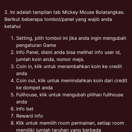
2. Ini adalah tampilan tab Mickey Mouse Bolatangkas.
Berikut beberapa tombol/panel yang wajib anda
ketahui
Setting, pilih tombol ini jika anda ingin mengubah
pengaturan Game
Info Panel, disini anda bisa melihat info user id,
jumlah koin anda, nomor meja.
Coin in, klik untuk menambahkan koin ke credit
anda
Coin out, klik untuk memindahkan koin dari credit
ke dompet anda
Fullhouse, klik untuk mengubah pilihan fullhouse
anda
Info bet
Reward info
Klik untuk memilih room permainan, setiap room
memiliki jumlah taruhan yang berbeda