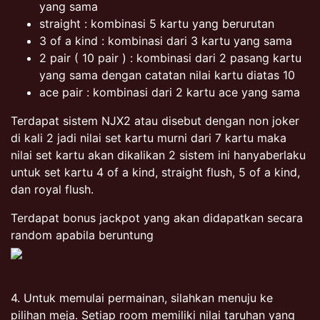
yang sama
straight : kombinasi 5 kartu yang berurutan
3 of a kind : kombinasi dari 3 kartu yang sama
2 pair ( 10 pair ) : kombinasi dari 2 pasang kartu
yang sama dengan catatan nilai kartu diatas 10
ace pair : kombinasi dari 2 kartu ace yang sama
Terdapat sistem NJX2 atau disebut dengan non joker
di kali 2 jadi nilai set kartu murni dari 7 kartu maka
nilai set kartu akan dikalikan 2 sistem ini hanyaberlaku
untuk set kartu 4 of a kind, straight flush, 5 of a kind,
dan royal flush.
Terdapat bonus jackpot yang akan didapatkan secara
random apabila beruntung
4. Untuk memulai permainan, silahkan menuju ke
pilihan meja. Setiap room memiliki nilai taruhan yang